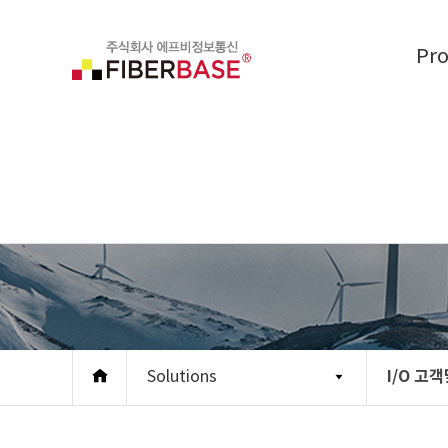
Pr
I/O 고
Solutions