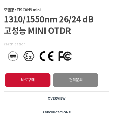
모델명 : FISCAN9 mini
1310/1550nm 26/24 dB
고성능 MINI OTDR
certification
바로구매
견적문의
OVERVIEW
SPECIFICATIONS