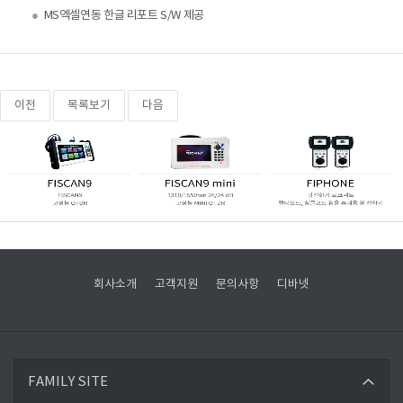
●
MS엑셀연동 한글 리포트 S/W 제공
이전
목록보기
다음
회사소개
고객지원
문의사항
디바넷
디바넷 바로가기
FAMILY SITE