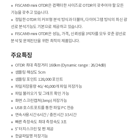
●
FISCAN9 mini OTDR은 컴팩터한 사이즈로 OTDR이 갖추어야 할 모든
기능을 갖추고 있습니다.
●
정밀한 OTDR 의 커브형 분석 방식과 더불어, 다이어그램 방식의 최신 광
선로 분석기능도 기본으로 제공하고 있습니다.
●
FISCAN9 mini OTDR은 성능, 가격, 신뢰성을 3박자를 모두 갖춘 광선로
분석 및 문제진단을 위한 최적의 제품입니다.
주요특징
●
OTDR 최대 측정거리 160km (Dynamic range : 26/24dB)
●
샘플링 해상도 5cm
●
샘플링 포인트 128,000 포인트
●
파일저장용량 4G/ 40,000개 파일 저장가능
●
파일 불러오기 및 그래프 확인 가능
●
화면 스크린캡쳐(.bmp) 저장가능
●
USB 호스트포트를 통한 파일 PC 전송
●
연속사용시간 6시간 / 충전시간 3.5시간
●
빠른 측정속도 최대 측정속도 3초
●
5” 터치스크린 및 펜 제공
●
한글파일명 저장기능