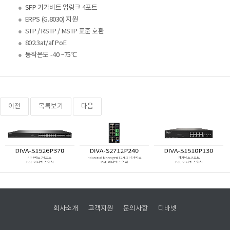
●
SFP 기가비트 업링크 4포트
●
ERPS (G.8030) 지원
●
STP / RSTP / MSTP 표준 호환
●
802.3at/af PoE
●
동작온도 -40 ~75℃
이전
목록보기
다음
회사소개
고객지원
문의사항
디바넷